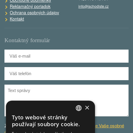
Obchodné podmienky
Reklamačný poriadok
info@ischodiste.cz
Ochrana osobných údajov
Kontakt
Kontaktný formulár
×
Tyto webové stránky
CZECH
používají soubory cookie.
Za účelom zodpovedania dotazu
spracovávame Vaše osobné
GERMAN
údaje
.