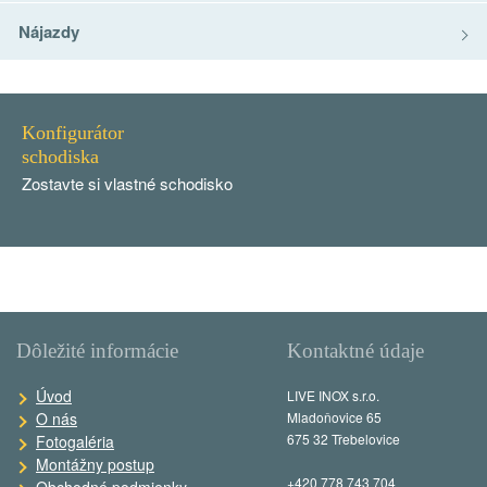
Nájazdy
Konfigurátor
schodiska
Zostavte si vlastné schodisko
Dôležité informácie
Kontaktné údaje
Úvod
LIVE INOX s.r.o.
O nás
Mladoňovice 65
675 32 Třebelovice
Fotogaléria
Montážny postup
+420 778 743 704