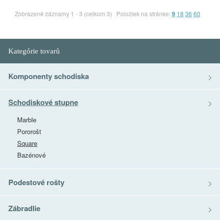
Zobrazené záznamy 1 - 3 (celkom 3)
Položiek na stránke:
9
18
36
60
Kategórie tovarů
Komponenty schodiska
Schodiskové stupne
Marble
Pororošt
Square
Bazénové
Podestové rošty
Zábradlie