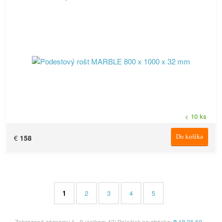
< 10 ks
€
158
Do košíka
1
2
3
4
5
Zobrazené záznamy 1 - 9 (celkom 42)
Položiek na stránke:
18
36
60