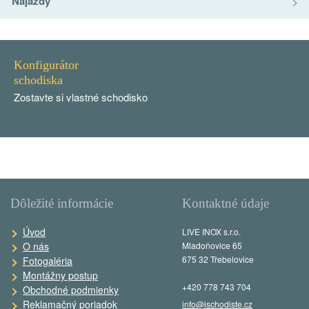
Nájazdy
Konfigurátor
schodiska
Zostavte si vlastné schodisko
Dôležité informácie
Kontaktné údaje
Úvod
LIVE INOX s.r.o.
O nás
Mladoňovice 65
675 32 Třebelovice
Fotogaléria
Montážny postup
+420 778 743 704
Obchodné podmienky
Reklamačný poriadok
info@ischodiste.cz