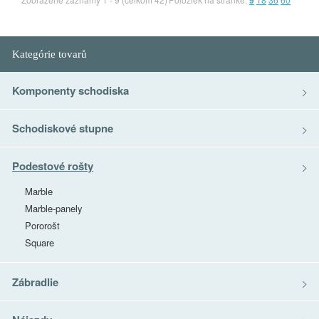
9
Kategórie tovarů
Komponenty schodiska
Schodiskové stupne
Podestové rošty
Marble
Marble-panely
Pororošt
Square
Zábradlie