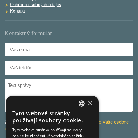
Ochrana osobných údajov
Kontakt
Kontaktný formulár
×
Tyto webové stránky
CZECH
používají soubory cookie.
Za účelom zodpovedania dotazu
spracovávame Vaše osobné
GERMAN
údaje
.
Tyto webové stránky používají soubory
cookie ke zlepšení uživatelského zážitku.
CZECH