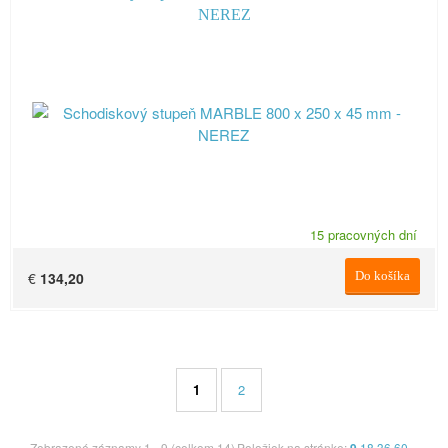
NEREZ
15 pracovných dní
€
134,20
Do košíka
1
2
Zobrazené záznamy 1 - 9 (celkom 14)
Položiek na stránke:
18
36
60