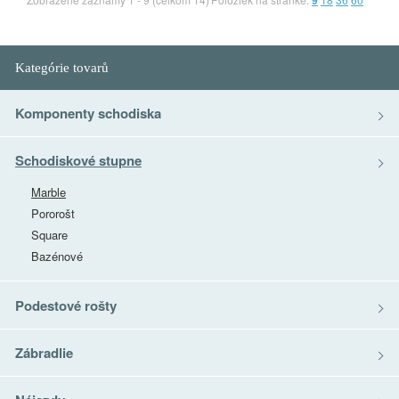
9
Kategórie tovarů
Komponenty schodiska
Schodiskové stupne
Marble
Pororošt
Square
Bazénové
Podestové rošty
Zábradlie