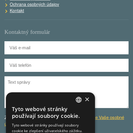
Ochrana osobných údajov
Kontakt
Kontaktný formulár
×
Tyto webové stránky
CZECH
používají soubory cookie.
Za účelom zodpovedania dotazu
spracovávame Vaše osobné
GERMAN
údaje
.
Tyto webové stránky používají soubory
cookie ke zlepšení uživatelského zážitku.
CZECH