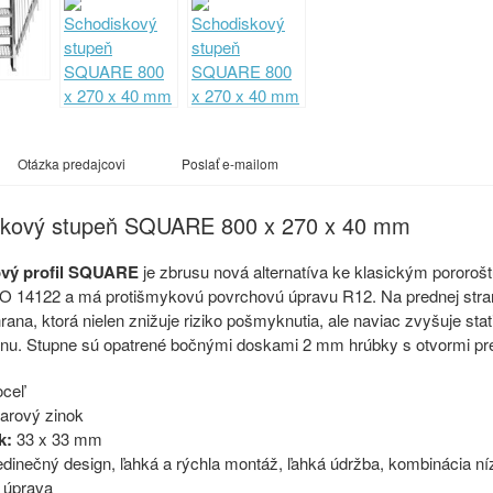
Otázka predajcovi
Poslať e-mailom
skový stupeň SQUARE 800 x 270 x 40 mm
ový profil SQUARE
je zbrusu nová alternatíva ke klasickým pororo
O 14122 a má protišmykovú povrchovú úpravu R12. Na prednej stran
rana, ktorá nielen znižuje riziko pošmyknutia, ale naviac zvyšuje sta
nu. Stupne sú opatrené bočnými doskami 2 mm hrúbky s otvormi pre
oceľ
arový zinok
k:
33 x 33 mm
edinečný design, ľahká a rýchla montáž, ľahká údržba, kombinácia n
 úprava