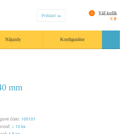
Váš košík
0
Prihlásiť sa
€
0
Nájazdy
Konfigurátor
 40 mm
gové číslo:
100101
pnosť:
> 10 ks
osť:
4.8 kg