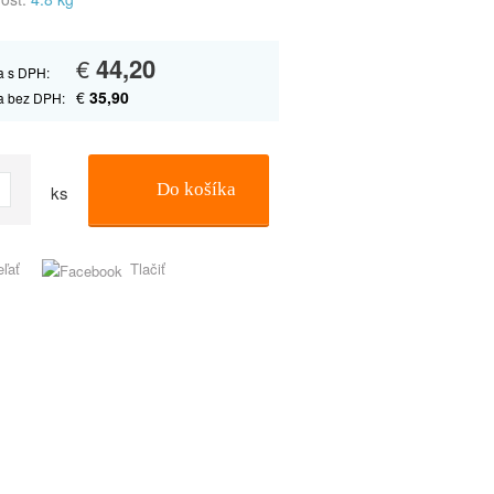
€
44,20
 s DPH:
€
35,90
a bez DPH:
Do košíka
ks
eľať
Tlačiť