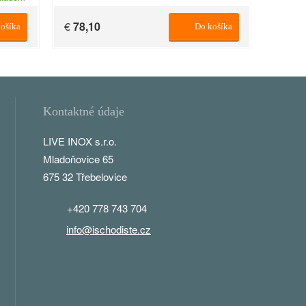
€
78,10
ošíka
Do košíka
Kontaktné údaje
LIVE INOX s.r.o.
Mladoňovice 65
675 32 Třebelovice
+420 778 743 704
info@ischodiste.cz