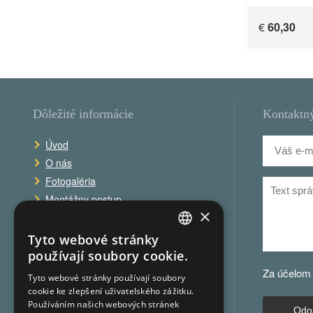
€
60,30
Dôležité informácie
Kontaktný
Úvod
O nás
Fotogaléria
Montážny postup
×
Obchodné podmienky
Reklamačný poriadok
Tyto webové stránky
CZECH
Ochrana osobných údajov
používají soubory cookie.
GERMAN
Kontakt
Za účelom
Tyto webové stránky používají soubory
cookie ke zlepšení uživatelského zážitku.
CZECH
Používáním našich webových stránek
Odo