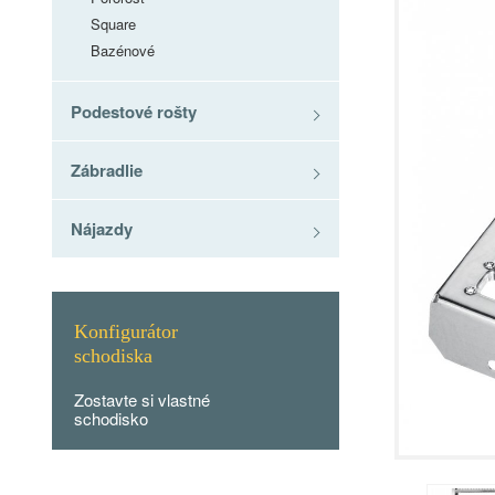
Square
Bazénové
Podestové rošty
Zábradlie
Nájazdy
Konfigurátor
schodiska
Zostavte si vlastné
schodisko