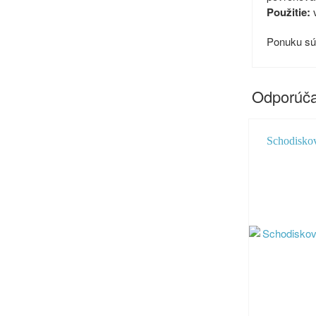
Použitie:
v
Ponuku súv
Odporúča
Schodisko