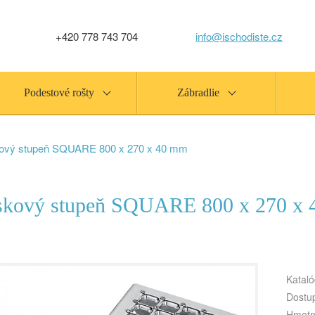
+420 778 743 704
info@ischodiste.cz
Podestové rošty
Zábradlie
ový stupeň SQUARE 800 x 270 x 40 mm
skový stupeň SQUARE 800 x 270 x
Kataló
Dostu
Hmotn