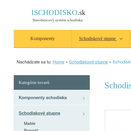
ISCHODISKO
.sk
Stavebnicový systém schodiska
Komponenty
Schodiskové stupne
Nachádzate sa tu:
Home
»
Schodiskové stupne
»
Schodisk
Kategórie tovarů
Schodi
Komponenty schodiska
Schodiskové stupne
Marble
Pororošt