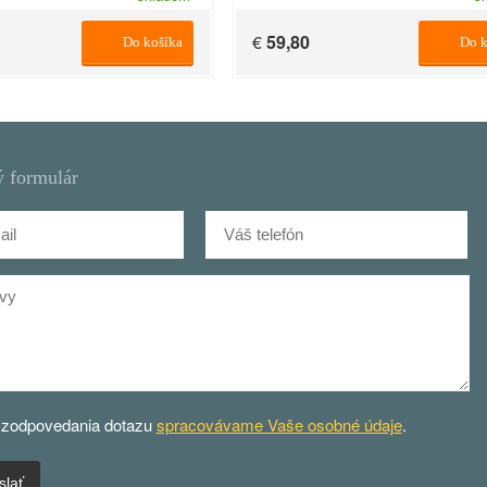
€
59,80
Do košíka
Do k
 formulár
 zodpovedania dotazu
spracovávame Vaše osobné údaje
.
slať