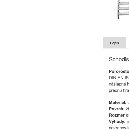
Popis
Schodi
Pororošt
DIN EN IS
nášlapná h
prednú hra
Materiál:
Povrch:
ži
Rozmer o
Výhody:
j
povrchová