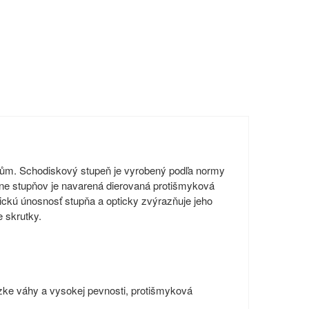
štům. Schodiskový stupeň je vyrobený podľa normy
e stupňov je navarená dierovaná protišmyková
tickú únosnosť stupňa a opticky zvýrazňuje jeho
 skrutky.
ízke váhy a vysokej pevnosti, protišmyková