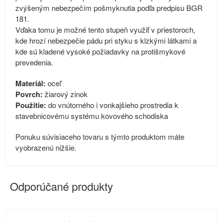
zvýšeným nebezpečím pošmyknutia podľa predpisu BGR
181.
Vďaka tomu je možné tento stupeň využiť v priestoroch,
kde hrozí nebezpečie pádu pri styku s klzkými látkami a
kde sú kladené vysoké požiadavky na protišmykové
prevedenia.
Materiál:
oceľ
Povrch:
žiarový zinok
Použitie:
do vnútorného i vonkajšieho prostredia k
stavebnicovému systému kovového schodiska
Ponuku súvisiaceho tovaru s týmto produktom máte
vyobrazenú nižšie.
Odporúčané produkty