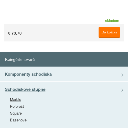
skladom
€
73,70
Do košíka
Kategórie tovarů
Komponenty schodiska
Schodiskové stupne
Marble
Pororošt
Square
Bazénové