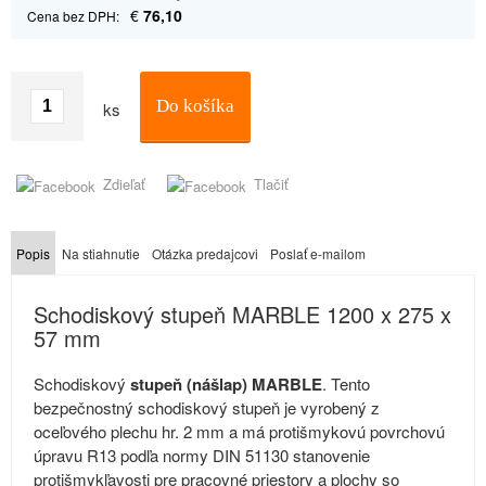
€
76,10
Cena bez DPH:
Do košíka
ks
Zdieľať
Tlačiť
Popis
Na stiahnutie
Otázka predajcovi
Poslať e-mailom
Schodiskový stupeň MARBLE 1200 x 275 x
57 mm
Schodiskový
stupeň (nášlap) MARBLE
. Tento
bezpečnostný schodiskový stupeň je vyrobený z
oceľového plechu hr. 2 mm a má protišmykovú povrchovú
úpravu R13 podľa normy DIN 51130 stanovenie
protišmykľavosti pre pracovné priestory a plochy so