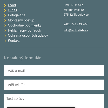
Úvod
LIVE INOX s.r.o.
O nás
Mladoňovice 65
675 32 Třebelovice
Fotogaléria
Montážny postup
+420 778 743 704
Obchodné podmienky
Reklamačný poriadok
info@ischodiste.cz
Ochrana osobných údajov
Kontakt
Kontaktný formulár