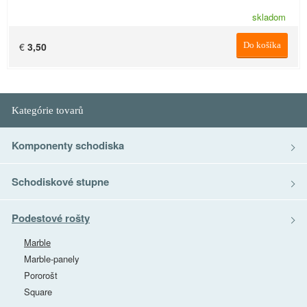
skladom
€
3,50
Do košíka
Kategórie tovarů
Komponenty schodiska
Schodiskové stupne
Podestové rošty
Marble
Marble-panely
Pororošt
Square