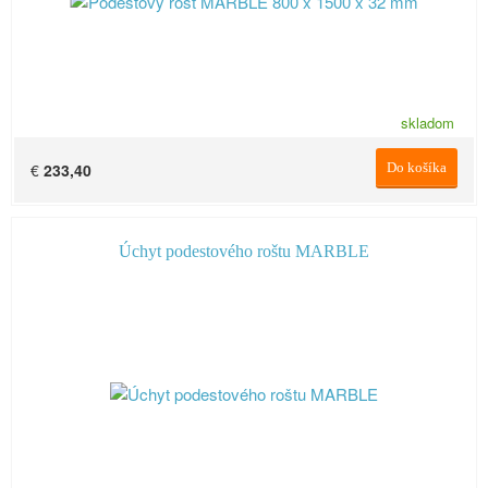
skladom
€
233,40
Do košíka
Úchyt podestového roštu MARBLE