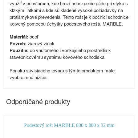
využiť v priestoroch, kde hrozí nebezpečie pádu pri styku s
klzkými látkami a kde sú kladené vysoké požiadavky na
protišmykové prevedenia. Tento rošt je k bočnici schodnice
kotvený pomocou úchytky podestového roštu MARBLE.
Materiál:
oceľ
Povrch:
žiarový zinok
Použitie:
do vnútorného i vonkajšieho prostredia k
stavebnicovému systému kovového schodiska
Ponuku súvisiaceho tovaru s týmto produktom máte
vyobrazenú nižšie.
Odporúčané produkty
Podestový rošt MARBLE 800 x 800 x 32 mm