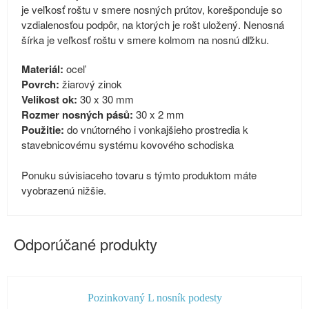
je veľkosť roštu v smere nosných prútov, korešponduje so
vzdialenosťou podpôr, na ktorých je rošt uložený. Nenosná
šírka je veľkosť roštu v smere kolmom na nosnú dľžku.
Materiál:
oceľ
Povrch:
žiarový zinok
Velikost ok:
30 x 30 mm
Rozmer nosných pásů:
30 x 2 mm
Použitie:
do vnútorného i vonkajšieho prostredia k
stavebnicovému systému kovového schodiska
Ponuku súvisiaceho tovaru s týmto produktom máte
vyobrazenú nižšie.
Odporúčané produkty
Pozinkovaný L nosník podesty