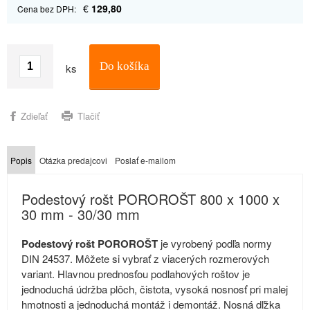
€
129,80
Cena bez DPH:
Do košíka
ks
Zdieľať
Tlačiť
Popis
Otázka predajcovi
Poslať e-mailom
Podestový rošt POROROŠT 800 x 1000 x
30 mm - 30/30 mm
Podestový rošt POROROŠT
je vyrobený podľa normy
DIN 24537. Môžete si vybrať z viacerých rozmerových
variant. Hlavnou prednosťou podlahových roštov je
jednoduchá údržba plôch, čistota, vysoká nosnosť pri malej
hmotnosti a jednoduchá montáž i demontáž. Nosná dľžka