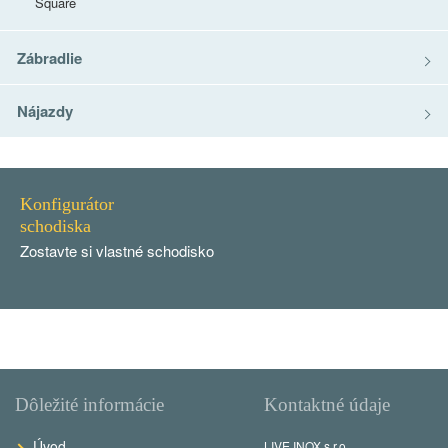
Square
Zábradlie
Nájazdy
Konfigurátor
schodiska
Zostavte si vlastné schodisko
Dôležité informácie
Kontaktné údaje
Úvod
LIVE INOX s.r.o.