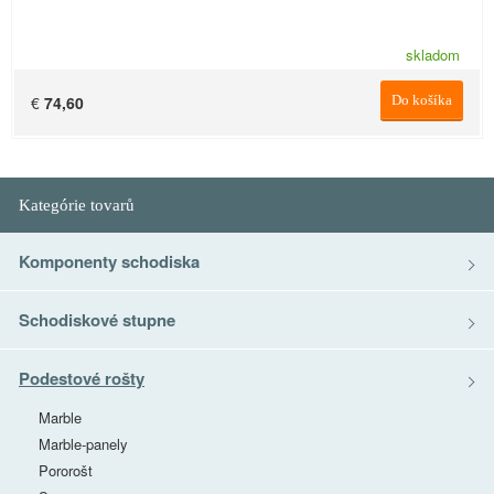
skladom
€
74,60
Do košíka
Kategórie tovarů
Komponenty schodiska
Schodiskové stupne
Podestové rošty
Marble
Marble-panely
Pororošt