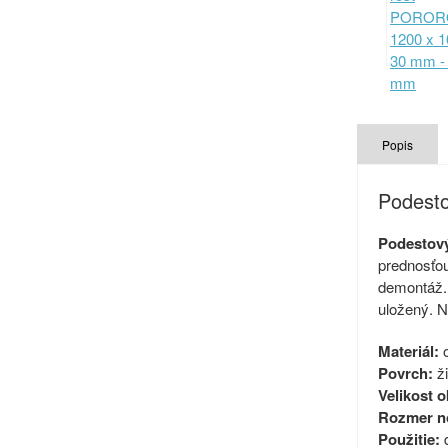
Popis
Podest
Podestov
prednosťou
demontáž. 
uložený. N
Materiál:
o
Povrch:
ži
Velikost o
Rozmer n
Použitie: