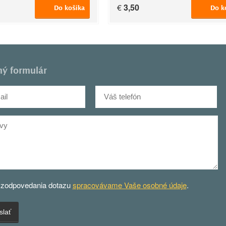
€
3,50
Do košíka
Do k
ný formulár
 zodpovedania dotazu
spracovávame Vaše osobné údaje
.
slať