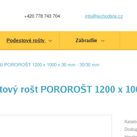
+420 778 743 704
info@ischodiste.cz
Podestové rošty
Zábradlie
ošt POROROŠT 1200 x 1000 x 30 mm - 30/30 mm
tový rošt POROROŠT 1200 x 10
Kataló
Dostu
Hmotn