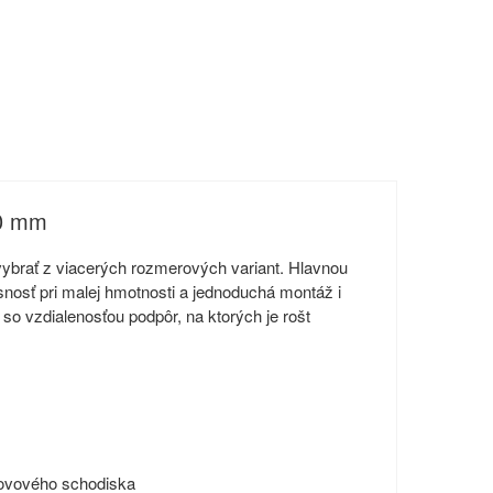
30 mm
ybrať z viacerých rozmerových variant. Hlavnou
snosť pri malej hmotnosti a jednoduchá montáž i
o vzdialenosťou podpôr, na ktorých je rošt
kovového schodiska