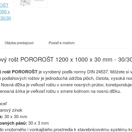
Otázka predajcovi
Poslať e-mailom
ový rošt POROROŠT 1200 x 1000 x 30 mm - 30/
ý rošt POROROŠT
je vyrobený podľa normy DIN 24537. Môžete si v
 podlahových roštov je jednoduchá údržba plôch, čistota, vysoká no
Nosná dľžka je veľkosť roštu v smere nosných prútov, korešponduje s
enosná šírka je veľkosť roštu v smere kolmom na nosnú dľžku.
ceľ
arový zinok
k:
30 x 30 mm
osných pásů:
30 x 3 mm
do vnútorného i vonkajšieho prostredia k stavebnicovému systému 