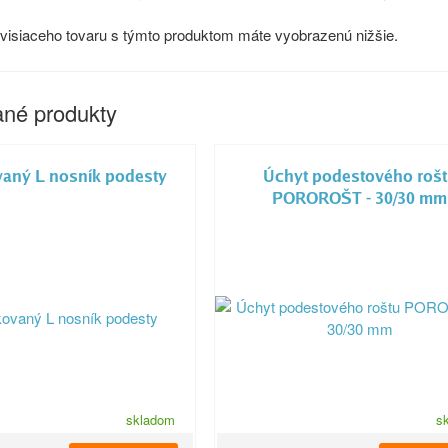
isiaceho tovaru s týmto produktom máte vyobrazenú nižšie.
né produkty
aný L nosník podesty
Úchyt podestového roš
POROROŠT - 30/30 mm
skladom
s