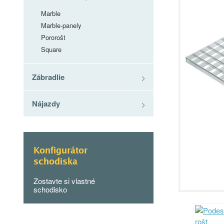
Marble
Marble-panely
Pororošt
Square
Zábradlie
Nájazdy
Konfigurátor
schodiska
Zostavte si vlastné
schodisko