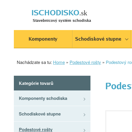
ISCHODISKO
.sk
Stavebnicový systém schodiska
Komponenty
Schodiskové stupne
Nachádzate sa tu:
Home
»
Podestové rošty
»
Podestový r
Kategórie tovarů
Podes
Komponenty schodiska
Schodiskové stupne
Podestové rošty