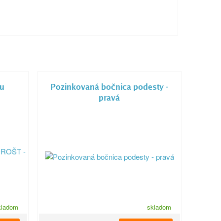
tu
Pozinkovaná bočnica podesty -
pravá
kladom
skladom