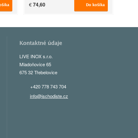
€
74,60
ošíka
Do košíka
Kontaktné údaje
LIVE INOX s.r.o.
Mladoňovice 65
675 32 Třebelovice
+420 778 743 704
info@ischodiste.cz