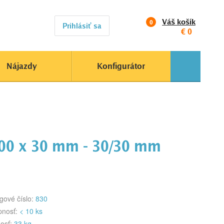
Váš košík
0
Prihlásiť sa
€
0
Nájazdy
Konfigurátor
00 x 30 mm - 30/30 mm
gové číslo:
830
pnosť:
< 10 ks
osť:
33 kg