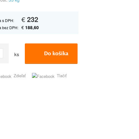
€
232
 s DPH:
€
188,60
a bez DPH:
Do košíka
ks
Zdieľať
Tlačiť