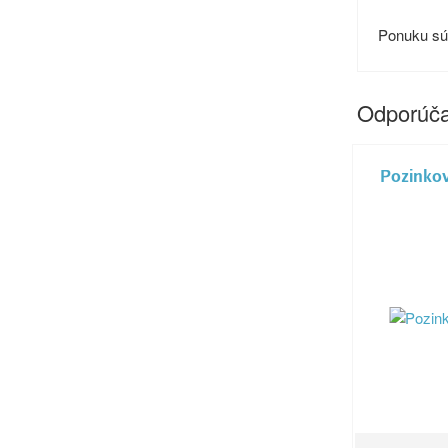
Ponuku súv
Odporúča
Pozinkov